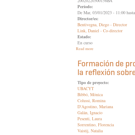
20020220300158BA
Período:
De
Mar, 03/01/2023 - 11:00
hast
Director/es:
Bentivegna, Diego - Director
Link, Daniel - Co-director
Estado:
En curso
Read more
about
Idea
de
Formación de pro
Pueblo
la reflexión sobr
(vida,
comunidad,
nación)
Tipo de proyecto:
en
UBACYT
la
Bibbó, Mónica
literatura
Colussi, Romina
del
D'Agostino, Mariana
Siglo
Galán, Ignacio
XX
Pesenti, Laura
Sorrentino, Florencia
Vaistij, Natalia