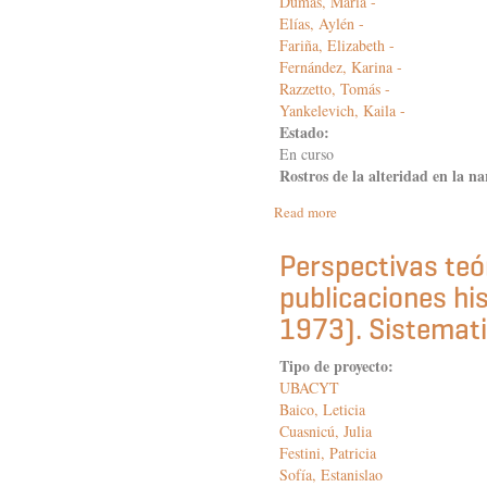
Dumas, María -
Elías, Aylén -
Fariña, Elizabeth -
Fernández, Karina -
Razzetto, Tomás -
Yankelevich, Kaila -
Estado:
En curso
Rostros de la alteridad en la n
Read more
about
Rostros
de
Perspectivas teó
la
publicaciones his
alteridad
en
1973). Sistemati
la
narrativa
Tipo de proyecto:
medieval
UBACYT
europea:
monstruos,
Baico, Leticia
bestias
Cuasnicú, Julia
y
Festini, Patricia
prodigios
Sofía, Estanislao