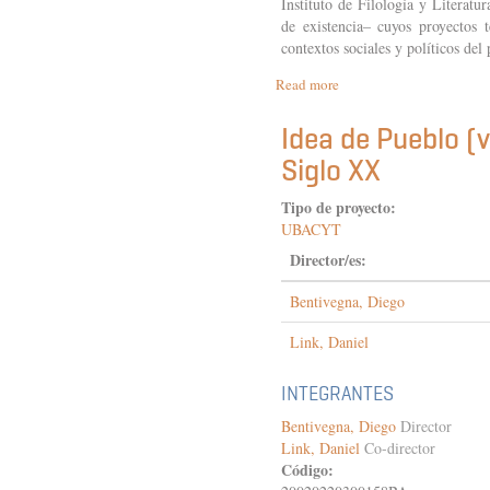
Instituto de Filología y Litera
de existencia– cuyos proyectos te
contextos sociales y políticos del
Read more
about
Perspectivas
teórico-
Idea de Pueblo (v
metodológicas
Siglo XX
en
disputa
en
Tipo de proyecto:
las
UBACYT
publicaciones
Director/es:
históricas
del
Bentivegna, Diego
Instituto
de
Filología
Link, Daniel
(1923-
1973).
INTEGRANTES
Sistematización
e
Bentivegna, Diego
Director
interpretación
Link, Daniel
Co-director
críticas
Código: