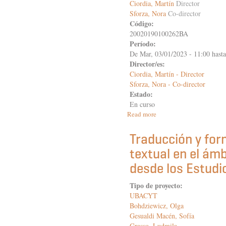
Ciordia, Martín
Director
Sforza, Nora
Co-director
Código:
20020190100262BA
Período:
De
Mar, 03/01/2023 - 11:00
hast
Director/es:
Ciordia, Martín - Director
Sforza, Nora - Co-director
Estado:
En curso
Read more
about
El
intelectual
Traducción y for
humanista
textual en el ám
y
los
desde los Estudi
saberes
en
Tipo de proyecto:
el
UBACYT
Renacimiento
II
Bohdziewicz, Olga
Gesualdi Macén, Sofía
Grasso, Ludmila