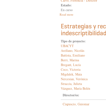
Calvo, Florencia - Director
Estado:
En curso
Read more
about
La
Circe
Estrategias y re
de
indescriptibilidad
Lope
de
Vega.
Tipo de proyecto:
La
UBACYT
construcción
Arellano, Nicolás
de
Battista, Emiliano
un
Berri, Marina
poeta
Bregant, Lucía
cortesano
Coco, Victoria
en
Migdalek, Maia
la
década
Nercesian, Verónica
de
Straccia, Julieta
1620
Vázquez, María Belén
de
Director/es:
la
poesía
Ciapuscio, Guiomar
española