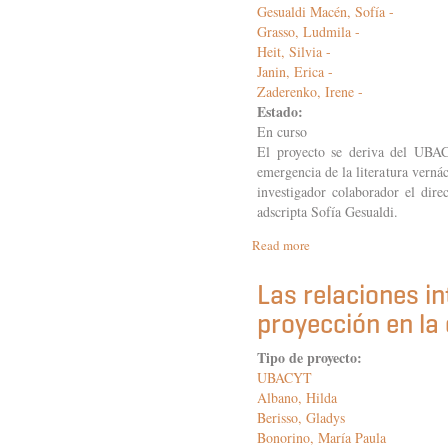
Gesualdi Macén, Sofía -
Grasso, Ludmila -
Heit, Silvia -
Janin, Erica -
Zaderenko, Irene -
Estado:
En curso
El proyecto se deriva del UB
emergencia de la literatura verná
investigador colaborador el dire
adscripta Sofía Gesualdi.
Read more
about
Traducción
y
Las relaciones i
formas
proyección en la
diversas
de
transmisión
Tipo de proyecto:
y
UBACYT
recepción
Albano, Hilda
textual
Berisso, Gladys
en
Bonorino, María Paula
el