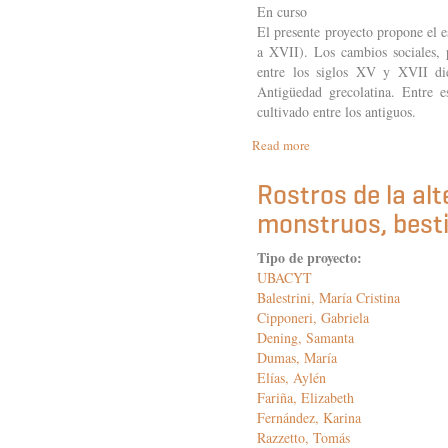
En curso
El presente proyecto propone el
a XVII). Los cambios sociales, p
entre los siglos XV y XVII die
Antigüedad grecolatina. Entre 
cultivado entre los antiguos.
Read more
about
El
diálogo
Rostros de la alt
como
monstruos, besti
género
y
como
Tipo de proyecto:
problema
UBACYT
en
Balestrini, María Cristina
la
Cipponeri, Gabriela
Modernidad
Dening, Samanta
Temprana
Dumas, María
(siglos
Elías, Aylén
XV
Fariña, Elizabeth
a
XVII):
Fernández, Karina
del
Razzetto, Tomás