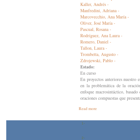
Kaller, Andrés -
Manfredini, Adriana -
Marcovecchio, Ana María -
Oliver, José María -
Pascual, Rosana -
Rodríguez, Ana Laura -
Romero, Daniel -
Tallon, Laura -
Trombetta, Augusto -
Zdrojewski, Pablo -
Estado:
En curso
En proyectos anteriores nuestro e
en la problemática de la orac
enfoque macrosintáctico, basado 
oraciones compuestas que present
Read more
about
Las
relaciones
interoracionales:
enfoque
macrosintáctico