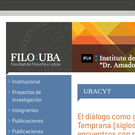
Skip
to
main
content
Institucional
UBACYT
Proyectos de
investigación
Integrantes
El diálogo como
Publicaciones
Temprana (siglos 
Publicaciones
encuentros con n