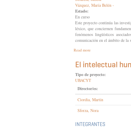
Vázquez, María Belén -
Estado:
En curso
Este proyecto continúa las invest
léxico, que conciernen fundament
fenómenos lingüísticos asociado
comunicación en el ámbito de la sa
Read more
about
Estrategias
y
El intelectual hu
recursos
lingüísticos
Tipo de proyecto:
en
UBACYT
contextos
de
Director/es:
indescriptibilidad:
del
Ciordia, Martín
texto
a
Sforza, Nora
la
palabra
INTEGRANTES