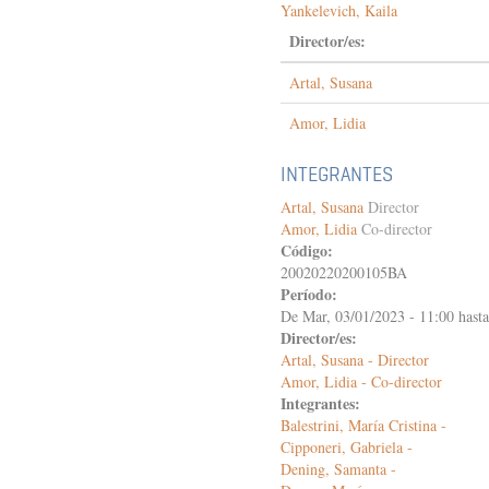
diálogo
Yankelevich, Kaila
con
Director/es:
los
antiguos
Artal, Susana
a
los
encuentros
Amor, Lidia
con
nuevas
INTEGRANTES
formas
de
Artal, Susana
Director
alteridad
Amor, Lidia
Co-director
cultural
Código:
20020220200105BA
Período:
De
Mar, 03/01/2023 - 11:00
hast
Director/es:
Artal, Susana - Director
Amor, Lidia - Co-director
Integrantes:
Balestrini, María Cristina -
Cipponeri, Gabriela -
Dening, Samanta -