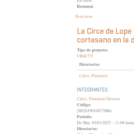
En curso
Resumen
Read more
about
Formación
de
La Circe de Lope
profesores
cortesano en la 
en
Letras
y
Tipo de proyecto:
escritura:
UBACYT
los
Director/es:
textos
para
Calvo, Florencia
la
reflexión
sobre
INTEGRANTES
la
práctica
Calvo, Florencia
Director
Código:
20020190100278BA
Período:
De
Mar, 03/01/2023 - 11:00
hast
Director/es: