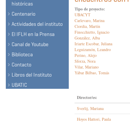
históricas
Tipo de proyecto:
Centenario
UBACYT
Carlevaro, Marina
Actividades del instituto
Ciordia, Martín
Finocchietto, Ignacio
El IFLH en la Prensa
González, Alba
Iriarte Escobar, Juliana
Canal de Youtube
Leguizamón, Leandro
Biblioteca
Perino, Alejo
Sforza, Nora
Contacto
Vilar, Mariano
Yábar Bilbao, Tomás
Libros del Instituto
UBATIC
Director/es:
Sverlij, Mariana
Hoyos Hattori, Paula