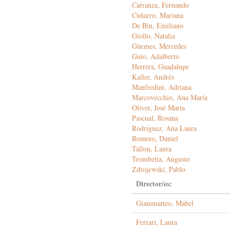
Carranza, Fernando
ámbito
Cuñarro, Mariana
hispánico
De Bin, Emiliano
medieval:
una
Giollo, Natalia
aproximación
Güemes, Mercedes
desde
Guio, Adalberto
los
Herrera, Guadalupe
Estudios
Kaller, Andrés
de
Manfredini, Adriana
Traducción
Marcovecchio, Ana María
(Translation
Oliver, José María
Studies)
Pascual, Rosana
Rodríguez, Ana Laura
Romero, Daniel
Tallon, Laura
Trombetta, Augusto
Zdrojewski, Pablo
Director/es:
Giammatteo, Mabel
Ferrari, Laura