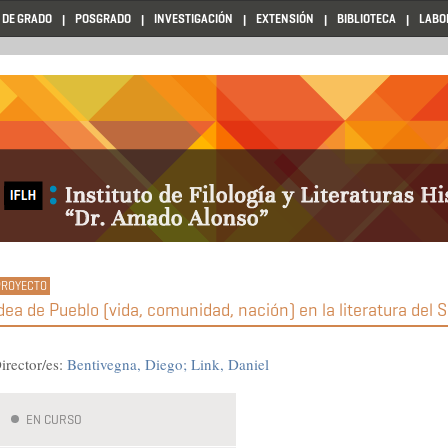
 DE GRADO
POSGRADO
INVESTIGACIÓN
EXTENSIÓN
BIBLIOTECA
LABO
dea de Pueblo (vida, comunidad, nación) en la literatura del S
irector/es:
Bentivegna, Diego
Link, Daniel
EN CURSO