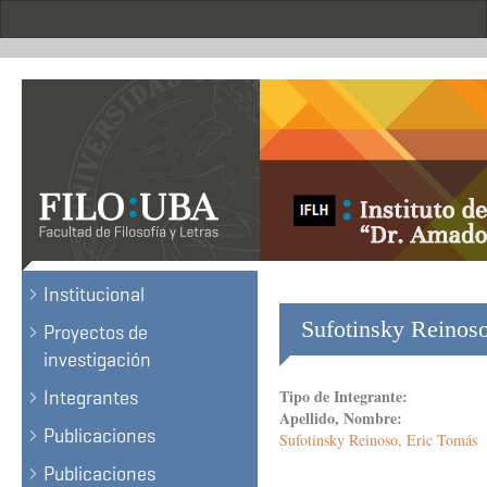
Skip
to
main
content
Institucional
Sufotinsky Reinoso
Proyectos de
investigación
Tipo de Integrante:
Integrantes
Apellido, Nombre:
Publicaciones
Sufotinsky Reinoso, Eric Tomás
Publicaciones