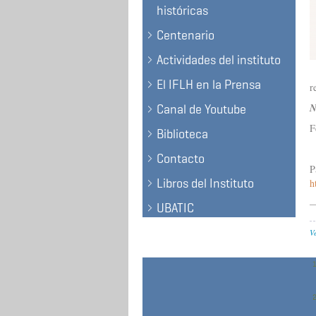
históricas
Centenario
Actividades del instituto
El IFLH en la Prensa
r
N
Canal de Youtube
F
Biblioteca
Contacto
P
Libros del Instituto
h
—
UBATIC
V